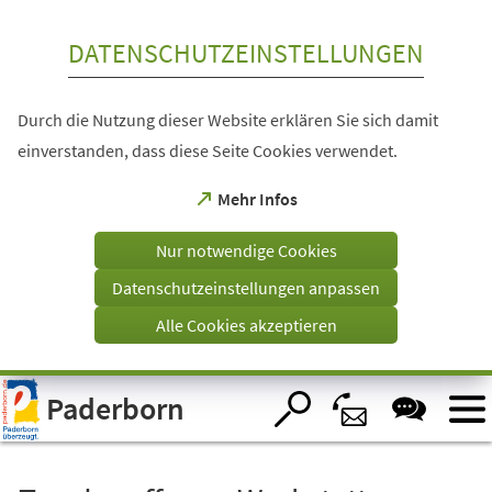
Inhalt anspringen
DATENSCHUTZEINSTELLUNGEN
Durch die Nutzung dieser Website erklären Sie sich damit
einverstanden, dass diese Seite Cookies verwendet.
(Öffnet
Mehr Infos
in
einem
Nur notwendige Cookies
neuen
Tab)
Datenschutzeinstellungen anpassen
Alle Cookies akzeptieren
Visuelle
Paderborn
Assistenzsoftware
öffnen.