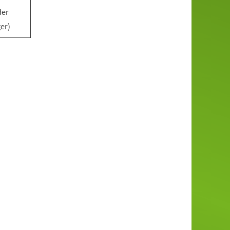
der
er)