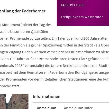
14:00
bis
16:00
entlang der Paderborner
Treffpunkt am Westerntor
t Monument“ bietet der Tag des
s, die besonderen Qualitäten
orner Promenade vorzustellen. Ein Talent der rund 200 Jahre alten
n der Funktion als grüner Spazierweg mitten in der Stadt - als Open
en Zugang zu den Werken verschiedener Künstler:innen zu biete
letzten 150 Jahre auf der Promenade ihren festen Platz gefunden h
enkmals 2023“ veranstaltet die Untere Denkmalbehörde der Stadt
arbeit mit dem Heimatverein Paderborn drei Rundgänge zu ausg
der Promenaden vor der mittelalterlichen Stadtmauer, eine der F
prache statt.
Informationen
Anmeldung
Anmeldung unter