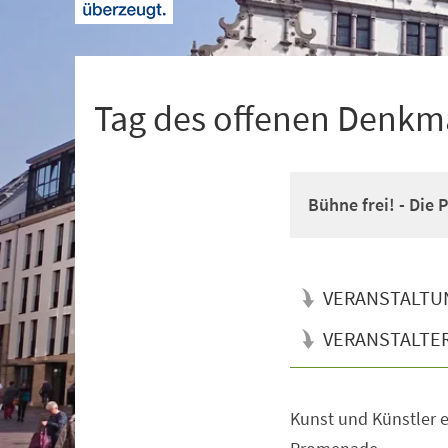
+
1
Tag des offenen Denkm
Bühne frei! - Di
VERANSTALTU
VERANSTALTE
Kunst und Künstler 
Veranstaltungsinformationen