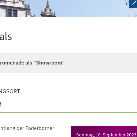
als
e Promenade als "Showroom"
NGSORT
R
entlang der Paderborner
Sonntag, 10. September 2023