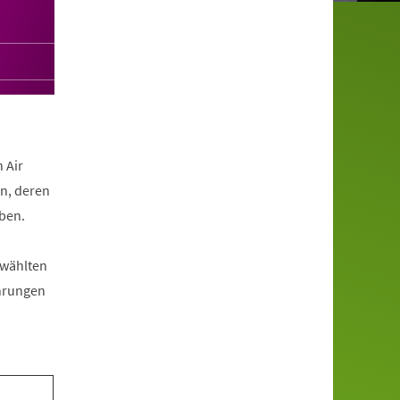
 Air
n, deren
aben.
ewählten
ührungen