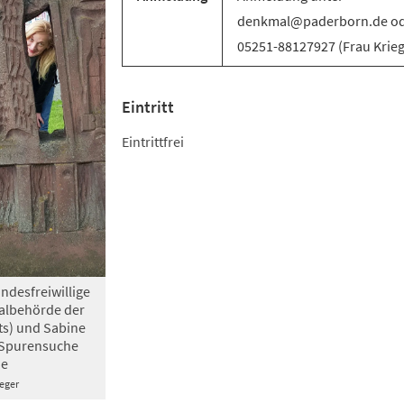
denkmal@paderborn.de o
05251-88127927 (Frau Krieg
Eintritt
Eintrittfrei
ndesfreiwillige
albehörde der
ts) und Sabine
f Spurensuche
de
eger