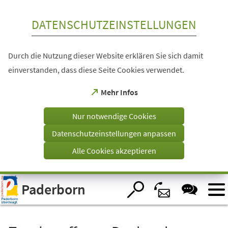
Inhalt anspringen
DATENSCHUTZEINSTELLUNGEN
Durch die Nutzung dieser Website erklären Sie sich damit
einverstanden, dass diese Seite Cookies verwendet.
(Öffnet
Mehr Infos
in
einem
Nur notwendige Cookies
neuen
Tab)
Datenschutzeinstellungen anpassen
Alle Cookies akzeptieren
Visuelle
Paderborn
Assistenzsoftware
öffnen.