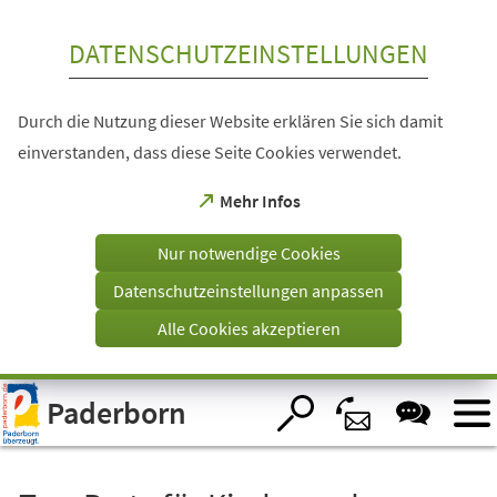
Inhalt anspringen
DATENSCHUTZEINSTELLUNGEN
Durch die Nutzung dieser Website erklären Sie sich damit
einverstanden, dass diese Seite Cookies verwendet.
(Öffnet
Mehr Infos
in
einem
Nur notwendige Cookies
neuen
Tab)
Datenschutzeinstellungen anpassen
Alle Cookies akzeptieren
Visuelle
Paderborn
Assistenzsoftware
öffnen.