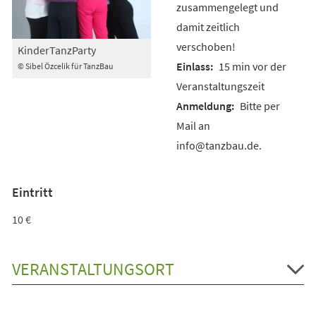
zusammengelegt und
damit zeitlich
verschoben!
KinderTanzParty
15 min vor der
© Sibel Özcelik für TanzBau
Veranstaltungszeit
Bitte per
Mail an
info@tanzbau.de.
Eintritt
10 €
VERANSTALTUNGSORT