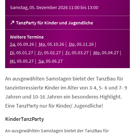
Veranstaltungsinformationen
Samstag, 05. Dezember 2026
11:00
bis
13:00
(Öffnet
TanzParty für Kinder und Jugendliche
in
einem
Weitere Termine
neuen
Sa
,
05
.
09
.
26
Mo
,
05
.
10
.
26
Do
,
05
.
11
.
26
Tab)
Di
,
05
.
01
.
27
Fr
,
05
.
02
.
27
Fr
,
05
.
03
.
27
Mo
,
05
.
04
.
27
Mi
,
05
.
05
.
27
Sa
,
05
.
06
.
27
An ausgewählten Samstagen bietet der TanzBau für
tanzinteressierte Kinder im Alter von 3-4, 5- 6 und 7- 9
Jahren und 10-16 Jahren ein besonderes Highlight.
Eine TanzParty nur für Kinder/ Jugendliche!
KinderTanzParty
An ausgewählten Samstagen bietet der TanzBau für