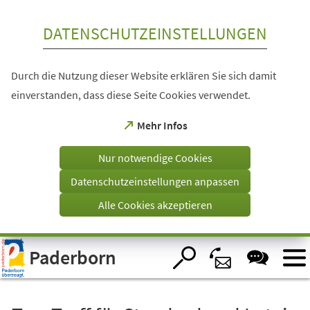
Inhalt anspringen
DATENSCHUTZEINSTELLUNGEN
Durch die Nutzung dieser Website erklären Sie sich damit
einverstanden, dass diese Seite Cookies verwendet.
(Öffnet
Mehr Infos
in
einem
Nur notwendige Cookies
neuen
Tab)
Datenschutzeinstellungen anpassen
Alle Cookies akzeptieren
Visuelle
Paderborn
Assistenzsoftware
öffnen.