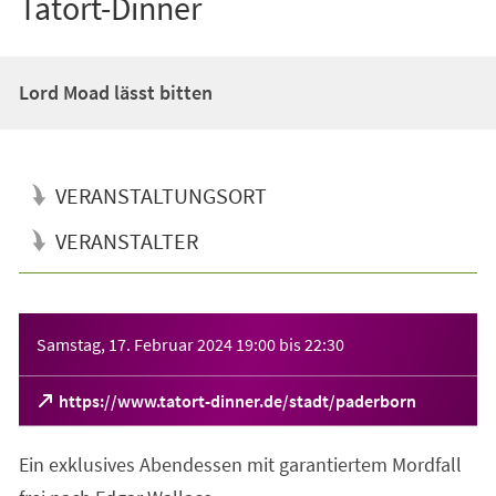
Tatort-Dinner
Lord Moad lässt bitten
VERANSTALTUNGSORT
VERANSTALTER
Veranstaltungsinformationen
Samstag, 17. Februar 2024
19:00
bis
22:30
(Öffnet
https://www.tatort-dinner.de/stadt/paderborn
in
einem
Ein exklusives Abendessen mit garantiertem Mordfall
neuen
Tab)