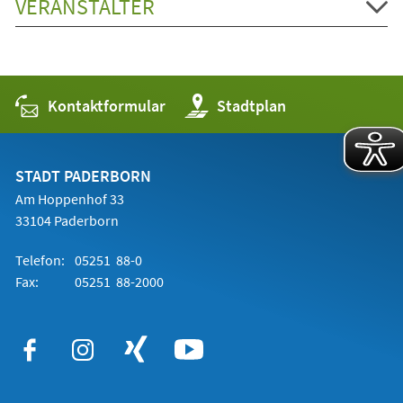
VERANSTALTER
Kontaktformular
(Öffnet
Stadtplan
in
einem
neuen
Tab)
STADT PADERBORN
Am Hoppenhof 33
33104 Paderborn
Telefon:
05251 88-0
Fax:
05251 88-2000