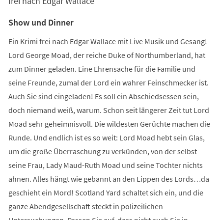
frei nach Edgar Wallace
Show und Dinner
Ein Krimi frei nach Edgar Wallace mit Live Musik und Gesang!
Lord George Moad, der reiche Duke of Northumberland, hat
zum Dinner geladen. Eine Ehrensache für die Familie und
seine Freunde, zumal der Lord ein wahrer Feinschmecker ist.
Auch Sie sind eingeladen! Es soll ein Abschiedsessen sein,
doch niemand weiß, warum. Schon seit längerer Zeit tut Lord
Moad sehr geheimnisvoll. Die wildesten Gerüchte machen die
Runde. Und endlich ist es so weit: Lord Moad hebt sein Glas,
um die große Überraschung zu verkünden, von der selbst
seine Frau, Lady Maud-Ruth Moad und seine Tochter nichts
ahnen. Alles hängt wie gebannt an den Lippen des Lords…da
geschieht ein Mord! Scotland Yard schaltet sich ein, und die
ganze Abendgesellschaft steckt in polizeilichen
Untersuchungen. Passen Sie auf, dass nicht auch Sie in