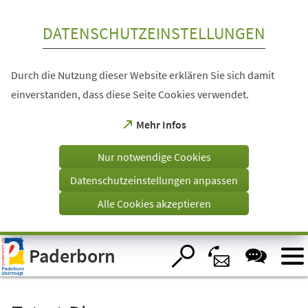
Inhalt anspringen
DATENSCHUTZEINSTELLUNGEN
Durch die Nutzung dieser Website erklären Sie sich damit
einverstanden, dass diese Seite Cookies verwendet.
(Öffnet
Mehr Infos
in
einem
Nur notwendige Cookies
neuen
Tab)
Datenschutzeinstellungen anpassen
Alle Cookies akzeptieren
Visuelle
Paderborn
Assistenzsoftware
öffnen.