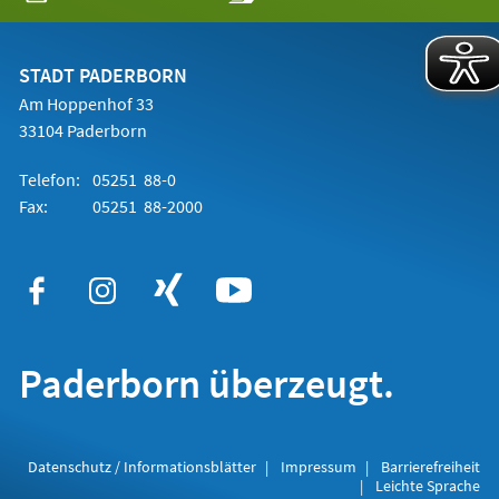
in
einem
neuen
Tab)
STADT PADERBORN
Am Hoppenhof 33
33104 Paderborn
Telefon:
05251 88-0
Fax:
05251 88-2000
Paderborn überzeugt.
Datenschutz / Informationsblätter
Impressum
Barrierefreiheit
Leichte Sprache