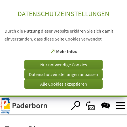
Inhalt anspringen
DATENSCHUTZEINSTELLUNGEN
Durch die Nutzung dieser Website erklären Sie sich damit
einverstanden, dass diese Seite Cookies verwendet.
(Öffnet
Mehr Infos
in
einem
Nur notwendige Cookies
neuen
Tab)
Datenschutzeinstellungen anpassen
Alle Cookies akzeptieren
Visuelle
Paderborn
Assistenzsoftware
öffnen.