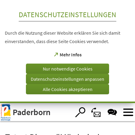
Inhalt anspringen
DATENSCHUTZEINSTELLUNGEN
Durch die Nutzung dieser Website erklären Sie sich damit
einverstanden, dass diese Seite Cookies verwendet.
(Öffnet
Mehr Infos
in
einem
Nur notwendige Cookies
neuen
Tab)
Datenschutzeinstellungen anpassen
Alle Cookies akzeptieren
Visuelle
Paderborn
Assistenzsoftware
öffnen.