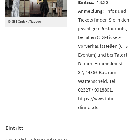
18:30
Infos und
Tickets finden Sie in den
© SBE GmbH /Rascho
jeweiligen Restaurants,
bei allen CTS-Ticket-
Vorverkaufsstellen (CTS
Eventim) und bei Tatort-
Dinner, Hohensteinstr.
37, 44866 Bochum-
Wattenscheid, Tel.
02327 / 9918861,
https://www.tatort-
dinner.de.
Eintritt
€ 89,00 inkl. Show und Dinner