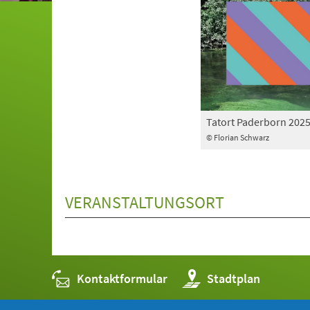
Tatort Paderborn 202
© Florian Schwarz
VERANSTALTUNGSORT
Kontaktformular
(Öffnet
Stadtplan
in
einem