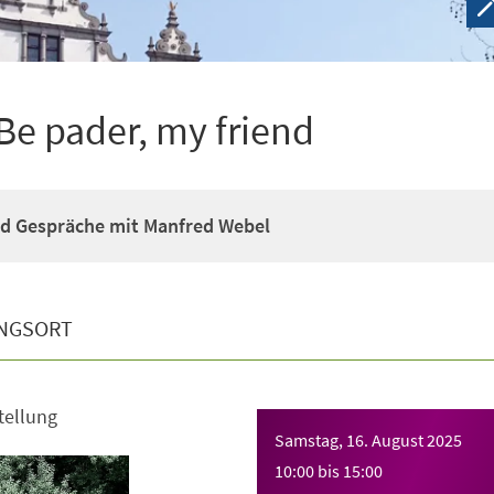
Be pader, my friend
d Gespräche mit Manfred Webel
NGSORT
tellung
Samstag, 16. August 2025
10:00
bis
15:00