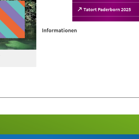
(Öffnet
Tatort Paderborn 2025
in
einem
neuen
Informationen
Tab)
5