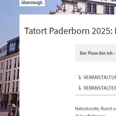
+
1
Tatort Paderborn 2025:
Der Fluss bin ich 
VERANSTALTU
VERANSTALTE
Naturkunde, Kunst u
Veranstaltungsinformationen