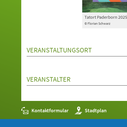
Tatort Paderborn 202
© Florian Schwarz
VERANSTALTUNGSORT
VERANSTALTER
Kontaktformular
(Öffnet
Stadtplan
in
einem
neuen