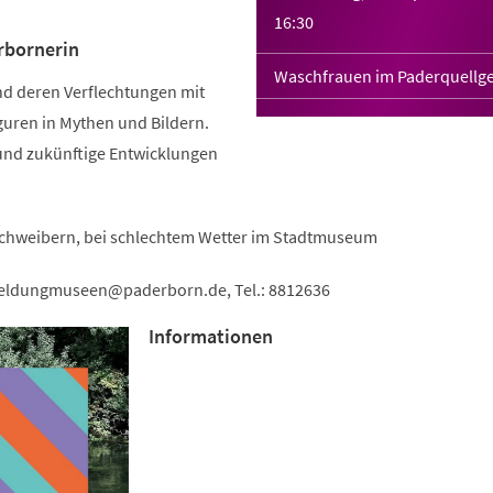
16:30
erbornerin
Waschfrauen im Paderquellge
d deren Verflechtungen mit
guren in Mythen und Bildern.
und zukünftige Entwicklungen
schweibern, bei schlechtem Wetter im Stadtmuseum
eldungmuseen
paderborn
de
, Tel.: 8812636
Informationen