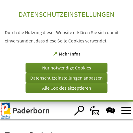
Inhalt anspringen
DATENSCHUTZEINSTELLUNGEN
Durch die Nutzung dieser Website erklären Sie sich damit
einverstanden, dass diese Seite Cookies verwendet.
(Öffnet
Mehr Infos
in
einem
Nur notwendige Cookies
neuen
Tab)
Datenschutzeinstellungen anpassen
Alle Cookies akzeptieren
Visuelle
Paderborn
Assistenzsoftware
öffnen.