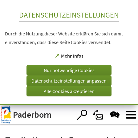
Inhalt anspringen
DATENSCHUTZEINSTELLUNGEN
Durch die Nutzung dieser Website erklären Sie sich damit
einverstanden, dass diese Seite Cookies verwendet.
(Öffnet
Mehr Infos
in
einem
Nur notwendige Cookies
neuen
Tab)
Datenschutzeinstellungen anpassen
Alle Cookies akzeptieren
Visuelle
Paderborn
Assistenzsoftware
öffnen.