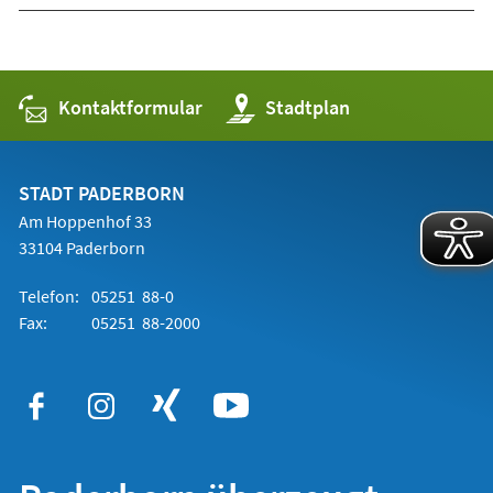
Kontaktformular
(Öffnet
Stadtplan
in
einem
neuen
Tab)
STADT PADERBORN
Am Hoppenhof 33
33104 Paderborn
Telefon:
05251 88-0
Fax:
05251 88-2000