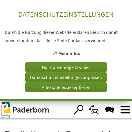
Inhalt anspringen
DATENSCHUTZEINSTELLUNGEN
Durch die Nutzung dieser Website erklären Sie sich damit
einverstanden, dass diese Seite Cookies verwendet.
(Öffnet
Mehr Infos
in
einem
Nur notwendige Cookies
neuen
Tab)
Datenschutzeinstellungen anpassen
Alle Cookies akzeptieren
Visuelle
Paderborn
Assistenzsoftware
öffnen.