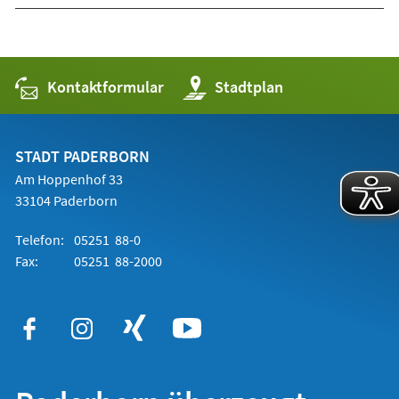
Kontaktformular
(Öffnet
Stadtplan
in
einem
neuen
Tab)
STADT PADERBORN
Am Hoppenhof 33
33104 Paderborn
Telefon:
05251 88-0
Fax:
05251 88-2000