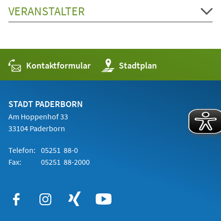
VERANSTALTER
Kontaktformular
(Öffnet
Stadtplan
in
einem
neuen
Tab)
STADT PADERBORN
Am Hoppenhof 33
33104 Paderborn
Telefon:
05251 88-0
Fax:
05251 88-2000