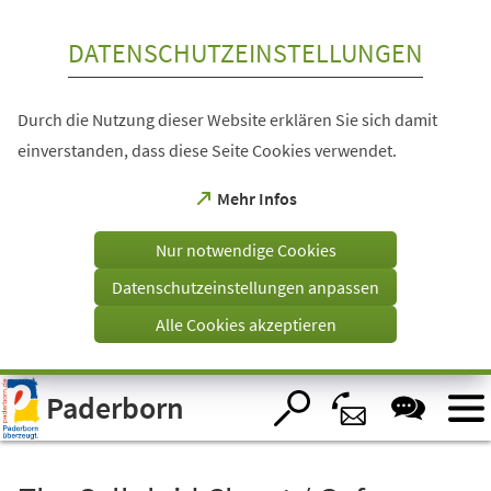
Inhalt anspringen
DATENSCHUTZEINSTELLUNGEN
Durch die Nutzung dieser Website erklären Sie sich damit
einverstanden, dass diese Seite Cookies verwendet.
(Öffnet
Mehr Infos
in
einem
Nur notwendige Cookies
neuen
Tab)
Datenschutzeinstellungen anpassen
Alle Cookies akzeptieren
Visuelle
Paderborn
Assistenzsoftware
öffnen.