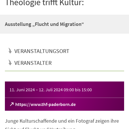
Theologie trifft Kultur:
Ausstellung „Flucht und Migration“
VERANSTALTUNGSORT
VERANSTALTER
Veranstaltungsinformationen
11. Juni 2024
–
12. Juli 2024
09:00
bis
15:00
(Öffnet
https://www.thf-paderborn.de
in
einem
Junge Kulturschaffende und ein Fotograf zeigen ihre
neuen
Tab)