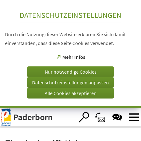
Inhalt anspringen
DATENSCHUTZEINSTELLUNGEN
Durch die Nutzung dieser Website erklären Sie sich damit
einverstanden, dass diese Seite Cookies verwendet.
(Öffnet
Mehr Infos
in
einem
Nur notwendige Cookies
neuen
Tab)
Datenschutzeinstellungen anpassen
Alle Cookies akzeptieren
Visuelle
Paderborn
Assistenzsoftware
öffnen.