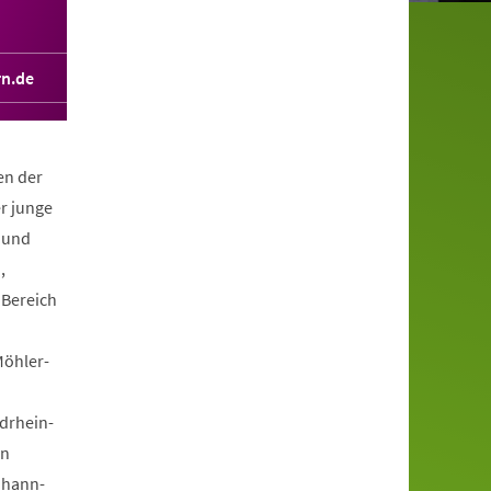
rn.de
en der
r junge
n und
,
 Bereich
Möhler-
drhein-
on
ohann-