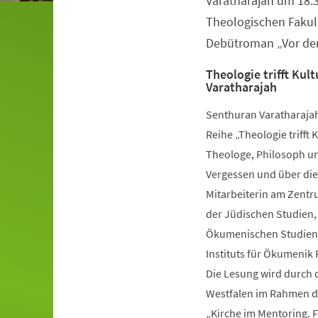
Varatharajah um 18:3
Theologischen Fakul
Debütroman „Vor der
Theologie trifft Kul
Varatharajah
Senthuran Varatharajah
Reihe „Theologie triff
Theologe, Philosoph un
Vergessen und über die 
Mitarbeiterin am Zentr
der Jüdischen Studien,
Ökumenischen Studient
Instituts für Ökumenik Pa
Die Lesung wird durch 
Westfalen im Rahmen de
„Kirche im Mentoring. 