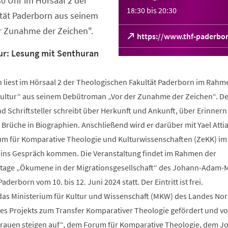
0 Uhr im Hörsaal 2 der
18:30
bis
20:30
tät Paderborn aus seinem
 Zunahme der Zeichen".
(Öffnet
https://www.thf-paderbo
in
tur: Lesung mit Senthuran
einem
neuen
Tab)
 liest im Hörsaal 2 der Theologischen Fakultät Paderborn im Rahm
t Kultur“ aus seinem Debütroman „Vor der Zunahme der Zeichen“. De
d Schriftsteller schreibt über Herkunft und Ankunft, über Erinner
Brüche in Biographien. Anschließend wird er darüber mit Yael Attia
um für Komparative Theologie und Kulturwissenschaften (ZeKK) im
 ins Gespräch kommen. Die Veranstaltung findet im Rahmen der
age „Ökumene in der Migrationsgesellschaft“ des Johann-Adam-
derborn vom 10. bis 12. Juni 2024 statt. Der Eintritt ist frei.
das Ministerium für Kultur und Wissenschaft (MKW) des Landes Nor
s Projekts zum Transfer Komparativer Theologie gefördert und v
Frauen steigen auf“, dem Forum für Komparative Theologie, dem J