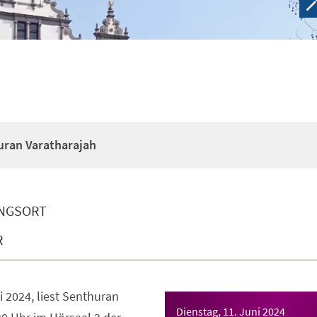
uran Varatharajah
NGSORT
R
i 2024, liest Senthuran
Dienstag, 11. Juni 2024