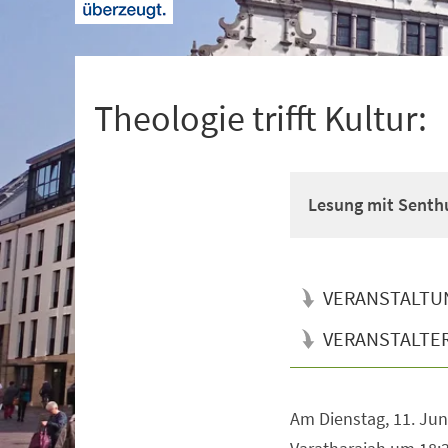
+
1
Theologie trifft Kultur:
Lesung mit Senth
VERANSTALTU
VERANSTALTE
Am Dienstag, 11. Jun
Veranstaltungsinformationen