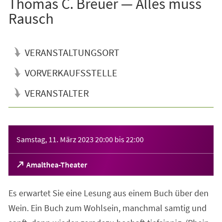
Thomas C. Breuer — Alles muss
Rausch
VERANSTALTUNGSORT
VORVERKAUFSSTELLE
VERANSTALTER
Veranstaltungsinformationen
Samstag, 11. März 2023
20:00
bis
22:00
(Öffnet
Amalthea-Theater
in
einem
Es erwartet Sie eine Lesung aus einem Buch über den
neuen
Tab)
Wein. Ein Buch zum Wohlsein, manchmal samtig und