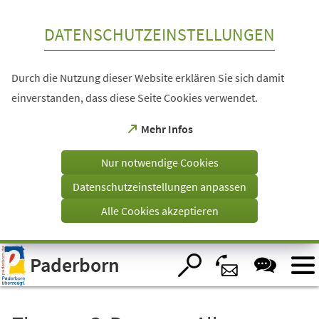
Inhalt anspringen
DATENSCHUTZEINSTELLUNGEN
Durch die Nutzung dieser Website erklären Sie sich damit
einverstanden, dass diese Seite Cookies verwendet.
(Öffnet
Mehr Infos
in
einem
Nur notwendige Cookies
neuen
Tab)
Datenschutzeinstellungen anpassen
Alle Cookies akzeptieren
Visuelle
Paderborn
Assistenzsoftware
öffnen.