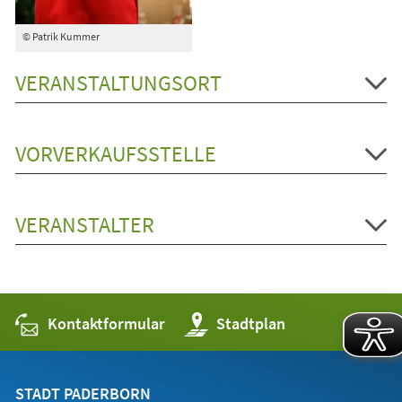
© Patrik Kummer
VERANSTALTUNGSORT
VORVERKAUFSSTELLE
VERANSTALTER
Kontaktformular
(Öffnet
Stadtplan
in
einem
neuen
Tab)
STADT PADERBORN