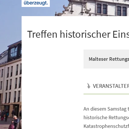
+
1
Treffen historischer Ei
Malteser Rettung
VERANSTALTE
An diesem Samstag t
Veranstaltungsinformationen
historische Rettungs
Katastrophenschutzf