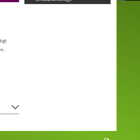
igt
en.