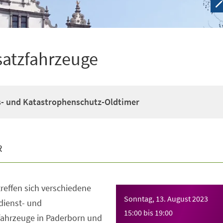
nsatzfahrzeuge
s- und Katastrophenschutz-Oldtimer
R
reffen sich verschiedene
Sonntag, 13. August 2023
dienst- und
15:00
bis
19:00
ahrzeuge in Paderborn und