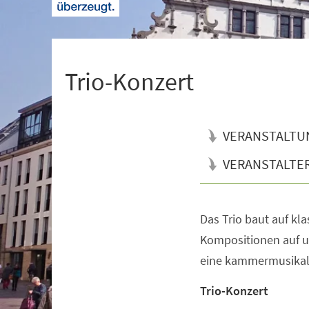
+
1
Trio-Konzert
VERANSTALTU
VERANSTALTE
Das Trio baut auf kl
Veranstaltungsinformationen
Kompositionen auf u
eine kammermusikal
Trio-Konzert