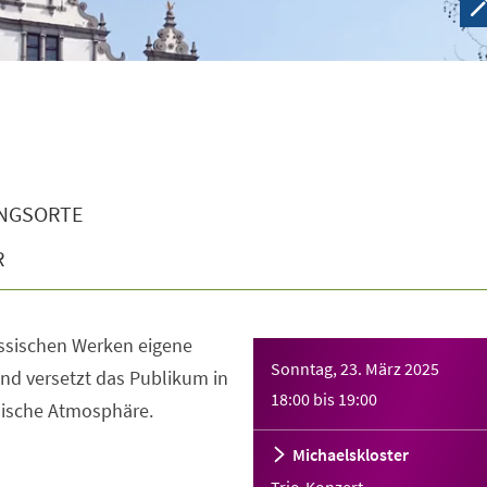
NGSORTE
R
assischen Werken eigene
Sonntag, 23. März 2025
nd versetzt das Publikum in
18:00
bis
19:00
ische Atmosphäre.
Michaelskloster