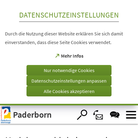
Inhalt anspringen
DATENSCHUTZEINSTELLUNGEN
Durch die Nutzung dieser Website erklären Sie sich damit
einverstanden, dass diese Seite Cookies verwendet.
(Öffnet
Mehr Infos
in
einem
Nur notwendige Cookies
neuen
Tab)
Datenschutzeinstellungen anpassen
Alle Cookies akzeptieren
Visuelle
Paderborn
Assistenzsoftware
öffnen.