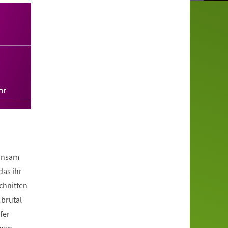
hr
einsam
das ihr
chnitten
 brutal
fer