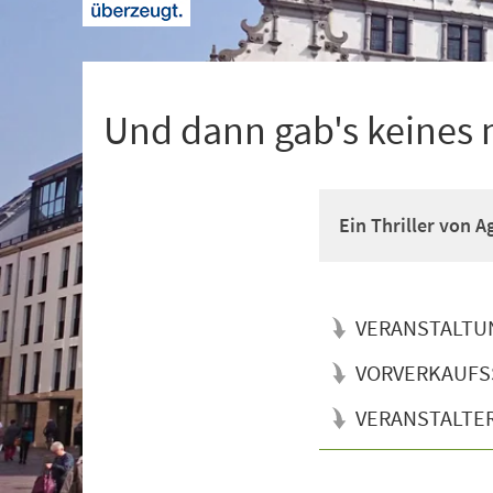
+
1
Und dann gab's keines
Ein Thriller von 
VERANSTALTU
VORVERKAUFS
VERANSTALTE