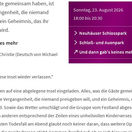
ste gemeinsam haben, ist
Sonntag, 23. August 2026
ngenheit, die niemand
18:00
bis
20:30
ein Geheimnis, das ihr
wird.
Neuhäuser Schlosspark
nes mehr
Schloß- und Auenpark
(Öffnet
Und dann gab's keines me
 Christie (Deutsch von Michael
in
einem
neuen
Tab)
ese Insel wieder verlassen."
 auf eine abgelegene Insel eingeladen. Alles, was die Gäste gem
te Vergangenheit, die niemand preisgeben will, und ein Geheimnis, 
rd. Sowie das Wetter umschlägt und die Gruppe vom Festland abges
m anderen entsprechend der Zeilen eines unheilvollen Kinderverses
ten Todesfall am Abend glaubt noch keiner daran, dass weitere Op