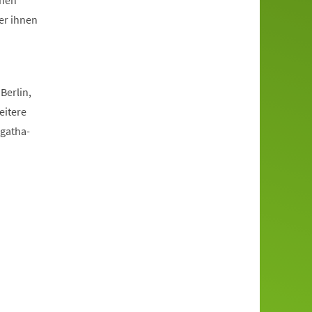
inen
er ihnen
Berlin,
eitere
agatha-