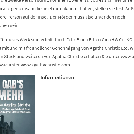
 die zweite Person stirbt, kommen Zweifel auf, ob es sich hier um e
 alle gemeinsam die Insel durchkämmt haben, stellen sie fest: Auß
tere Person auf der Insel. Der Mörder muss also unter den noch
onen sein.
ür dieses Werk sind erteilt durch Felix Bloch Erben GmbH & Co. KG, 
mit und mit freundlicher Genehmigung von Agatha Christie Ltd. W
m Stück und weiteren von Agatha Christie erhalten Sie unter www.
sowie unter www.agathachristie.com
Informationen