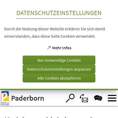
Inhalt anspringen
DATENSCHUTZEINSTELLUNGEN
Durch die Nutzung dieser Website erklären Sie sich damit
einverstanden, dass diese Seite Cookies verwendet.
(Öffnet
Mehr Infos
in
einem
Nur notwendige Cookies
neuen
Tab)
Datenschutzeinstellungen anpassen
Alle Cookies akzeptieren
Visuelle
Paderborn
Assistenzsoftware
öffnen.