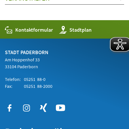
Kontaktformular
(Öffnet
Stadtplan
in
einem
neuen
Tab)
STADT PADERBORN
Am Hoppenhof 33
33104 Paderborn
Telefon:
05251 88-0
Fax:
05251 88-2000