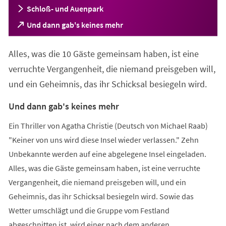
Schloß- und Auenpark
(Öffnet
Und dann gab's keines mehr
in
einem
Alles, was die 10 Gäste gemeinsam haben, ist eine
neuen
Tab)
verruchte Vergangenheit, die niemand preisgeben will,
und ein Geheimnis, das ihr Schicksal besiegeln wird.
Und dann gab's keines mehr
Ein Thriller von Agatha Christie (Deutsch von Michael Raab)
"Keiner von uns wird diese Insel wieder verlassen." Zehn
Unbekannte werden auf eine abgelegene Insel eingeladen.
Alles, was die Gäste gemeinsam haben, ist eine verruchte
Vergangenheit, die niemand preisgeben will, und ein
Geheimnis, das ihr Schicksal besiegeln wird. Sowie das
Wetter umschlägt und die Gruppe vom Festland
abgeschnitten ist, wird einer nach dem anderen