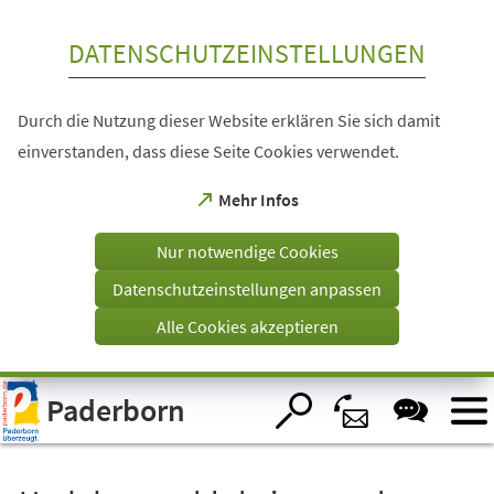
Inhalt anspringen
DATENSCHUTZEINSTELLUNGEN
Durch die Nutzung dieser Website erklären Sie sich damit
einverstanden, dass diese Seite Cookies verwendet.
(Öffnet
Mehr Infos
in
einem
Nur notwendige Cookies
neuen
Tab)
Datenschutzeinstellungen anpassen
Alle Cookies akzeptieren
Visuelle
Paderborn
Assistenzsoftware
öffnen.