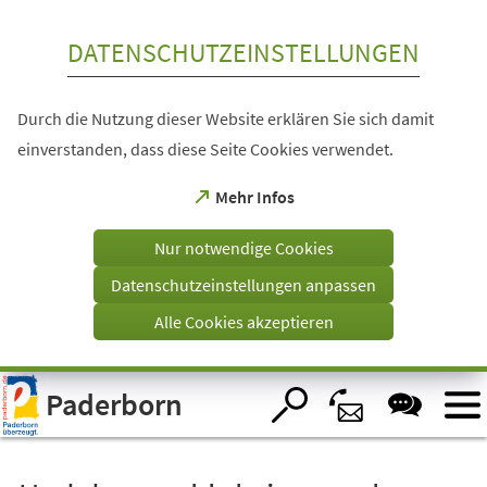
Inhalt anspringen
DATENSCHUTZEINSTELLUNGEN
Durch die Nutzung dieser Website erklären Sie sich damit
einverstanden, dass diese Seite Cookies verwendet.
(Öffnet
Mehr Infos
in
einem
Nur notwendige Cookies
neuen
Tab)
Datenschutzeinstellungen anpassen
Alle Cookies akzeptieren
Visuelle
Paderborn
Assistenzsoftware
öffnen.