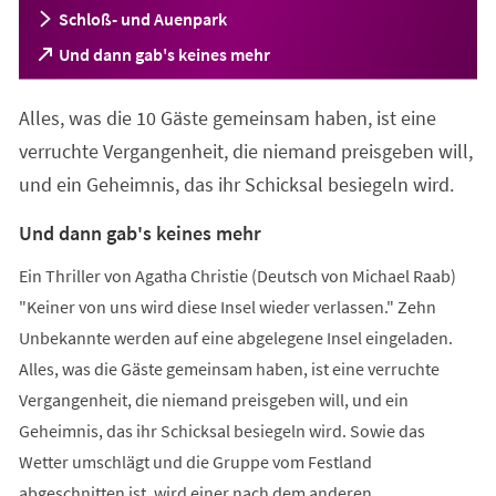
Schloß- und Auenpark
(Öffnet
Und dann gab's keines mehr
in
einem
Alles, was die 10 Gäste gemeinsam haben, ist eine
neuen
Tab)
verruchte Vergangenheit, die niemand preisgeben will,
und ein Geheimnis, das ihr Schicksal besiegeln wird.
Und dann gab's keines mehr
Ein Thriller von Agatha Christie (Deutsch von Michael Raab)
"Keiner von uns wird diese Insel wieder verlassen." Zehn
Unbekannte werden auf eine abgelegene Insel eingeladen.
Alles, was die Gäste gemeinsam haben, ist eine verruchte
Vergangenheit, die niemand preisgeben will, und ein
Geheimnis, das ihr Schicksal besiegeln wird. Sowie das
Wetter umschlägt und die Gruppe vom Festland
abgeschnitten ist, wird einer nach dem anderen