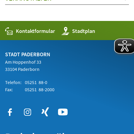
Kontaktformular
(Öffnet
Stadtplan
in
einem
neuen
Tab)
STADT PADERBORN
Am Hoppenhof 33
33104 Paderborn
Telefon:
05251 88-0
Fax:
05251 88-2000