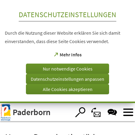
Inhalt anspringen
DATENSCHUTZEINSTELLUNGEN
Durch die Nutzung dieser Website erklären Sie sich damit
einverstanden, dass diese Seite Cookies verwendet.
(Öffnet
Mehr Infos
in
einem
Nur notwendige Cookies
neuen
Tab)
Datenschutzeinstellungen anpassen
Alle Cookies akzeptieren
Visuelle
Paderborn
Assistenzsoftware
öffnen.