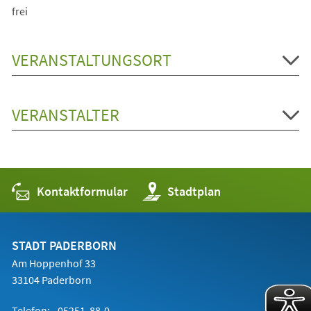
frei
VERANSTALTUNGSORT
VERANSTALTER
Kontaktformular
(Öffnet
Stadtplan
in
einem
neuen
Tab)
STADT PADERBORN
Am Hoppenhof 33
33104 Paderborn
Telefon:
05251 88-0