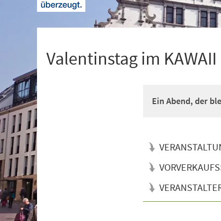
+
1
Valentinstag im KAWAII
Ein Abend, der ble
VERANSTALTU
VORVERKAUFS
VERANSTALTE