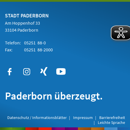
einem
neuen
Tab)
STADT PADERBORN
Am Hoppenhof 33
33104 Paderborn
Telefon:
05251 88-0
Fax:
05251 88-2000
Paderborn überzeugt.
Datenschutz / Informationsblätter
Impressum
Barrierefreiheit
Leichte Sprache