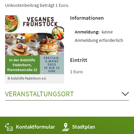
Unkostenbeitrag beträgt 1 Euro.
Informationen
keine
Anmeldung erforderlich
Eintritt
1 Euro
© Aidshilfe Paderborn e.V.
VERANSTALTUNGSORT
Kontaktformular
(Öffnet
Stadtplan
in