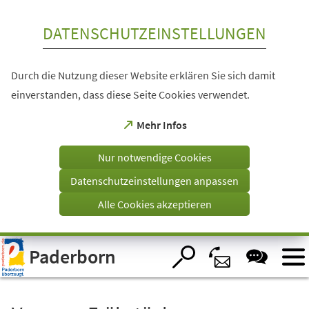
Inhalt anspringen
DATENSCHUTZEINSTELLUNGEN
Durch die Nutzung dieser Website erklären Sie sich damit
einverstanden, dass diese Seite Cookies verwendet.
(Öffnet
Mehr Infos
in
einem
Nur notwendige Cookies
neuen
Tab)
Datenschutzeinstellungen anpassen
Alle Cookies akzeptieren
Visuelle
Paderborn
Assistenzsoftware
öffnen.