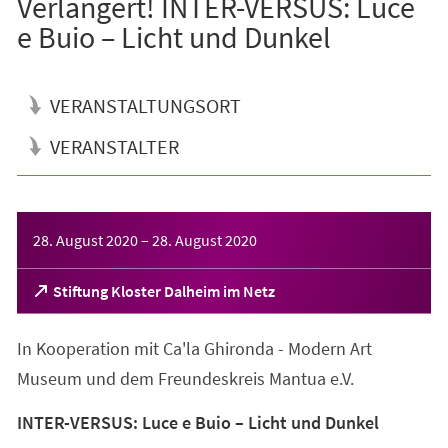
Verlängert! INTER-VERSUS: Luce
e Buio – Licht und Dunkel
VERANSTALTUNGSORT
VERANSTALTER
Veranstaltungsinformationen
28. August 2020
–
28. August 2020
(Öffnet
Stiftung Kloster Dalheim im Netz
in
einem
In Kooperation mit Ca'la Ghironda - Modern Art
neuen
Tab)
Museum und dem Freundeskreis Mantua e.V.
INTER-VERSUS: Luce e Buio – Licht und Dunkel