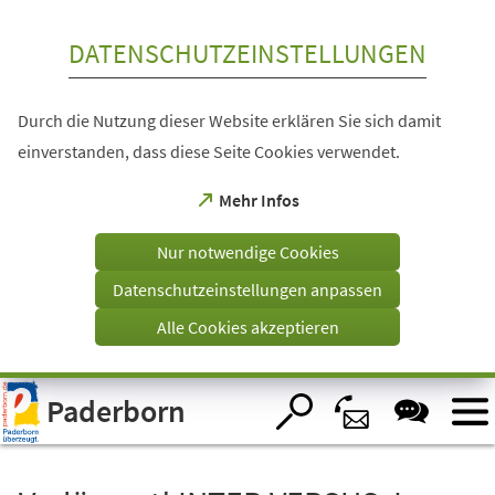
Inhalt anspringen
DATENSCHUTZEINSTELLUNGEN
Durch die Nutzung dieser Website erklären Sie sich damit
einverstanden, dass diese Seite Cookies verwendet.
(Öffnet
Mehr Infos
in
einem
Nur notwendige Cookies
neuen
Tab)
Datenschutzeinstellungen anpassen
Alle Cookies akzeptieren
Visuelle
Paderborn
Assistenzsoftware
öffnen.