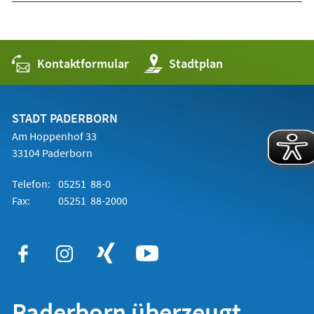
Kontaktformular
(Öffnet
Stadtplan
in
einem
neuen
Tab)
STADT PADERBORN
Am Hoppenhof 33
33104 Paderborn
Telefon:
05251 88-0
Fax:
05251 88-2000
Paderborn überzeugt.