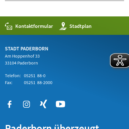
Kontaktformular
(Öffnet
Stadtplan
in
einem
neuen
Tab)
STADT PADERBORN
Am Hoppenhof 33
33104 Paderborn
Telefon:
05251 88-0
Fax:
05251 88-2000
Paderborn überzeugt.