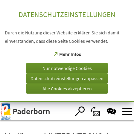
Inhalt anspringen
DATENSCHUTZEINSTELLUNGEN
Durch die Nutzung dieser Website erklären Sie sich damit
einverstanden, dass diese Seite Cookies verwendet.
(Öffnet
Mehr Infos
in
einem
Nur notwendige Cookies
neuen
Tab)
Datenschutzeinstellungen anpassen
Alle Cookies akzeptieren
Visuelle
Paderborn
Assistenzsoftware
öffnen.