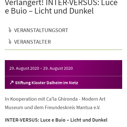
Verlängert! INTER-VERSUS: Luce
e Buio – Licht und Dunkel
VERANSTALTUNGSORT
VERANSTALTER
Veranstaltungsinformationen
29. August 2020
–
29. August 2020
(Öffnet
Stiftung Kloster Dalheim im Netz
in
einem
In Kooperation mit Ca'la Ghironda - Modern Art
neuen
Tab)
Museum und dem Freundeskreis Mantua e.V.
INTER-VERSUS: Luce e Buio – Licht und Dunkel