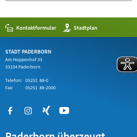
Kontaktformular
(Öffnet
Stadtplan
in
einem
neuen
Tab)
STADT PADERBORN
Am Hoppenhof 33
33104 Paderborn
Telefon:
05251 88-0
Fax:
05251 88-2000
Paderborn überzeugt.