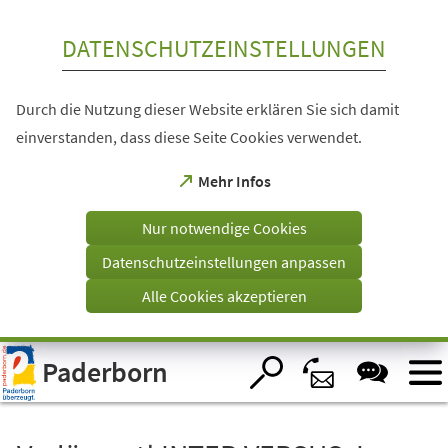
Inhalt anspringen
DATENSCHUTZEINSTELLUNGEN
Durch die Nutzung dieser Website erklären Sie sich damit
einverstanden, dass diese Seite Cookies verwendet.
(Öffnet
Mehr Infos
in
einem
Nur notwendige Cookies
neuen
Tab)
Datenschutzeinstellungen anpassen
Alle Cookies akzeptieren
Visuelle
Paderborn
Assistenzsoftware
öffnen.