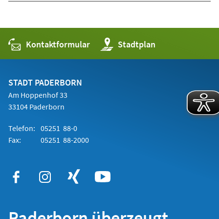
Kontaktformular
(Öffnet
Stadtplan
in
einem
neuen
Tab)
STADT PADERBORN
Am Hoppenhof 33
33104 Paderborn
Telefon:
05251 88-0
Fax:
05251 88-2000
Paderborn überzeugt.