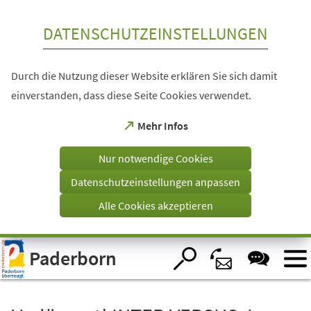
Inhalt anspringen
DATENSCHUTZEINSTELLUNGEN
Durch die Nutzung dieser Website erklären Sie sich damit
einverstanden, dass diese Seite Cookies verwendet.
(Öffnet
Mehr Infos
in
einem
Nur notwendige Cookies
neuen
Tab)
Datenschutzeinstellungen anpassen
Alle Cookies akzeptieren
Visuelle
Paderborn
Assistenzsoftware
öffnen.