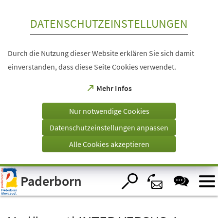
Inhalt anspringen
DATENSCHUTZEINSTELLUNGEN
Durch die Nutzung dieser Website erklären Sie sich damit
einverstanden, dass diese Seite Cookies verwendet.
(Öffnet
Mehr Infos
in
einem
Nur notwendige Cookies
neuen
Tab)
Datenschutzeinstellungen anpassen
Alle Cookies akzeptieren
Visuelle
Paderborn
Assistenzsoftware
öffnen.