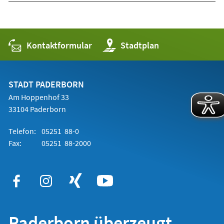
Kontaktformular
(Öffnet
Stadtplan
in
einem
neuen
Tab)
STADT PADERBORN
Am Hoppenhof 33
33104 Paderborn
Telefon:
05251 88-0
Fax:
05251 88-2000
Paderborn überzeugt.