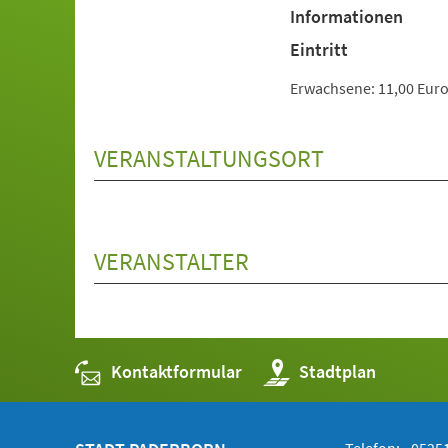
Informationen
Eintritt
Erwachsene: 11,00 Euro 
VERANSTALTUNGSORT
VERANSTALTER
Kontaktformular
(Öffnet
Stadtplan
in
einem
neuen
Tab)