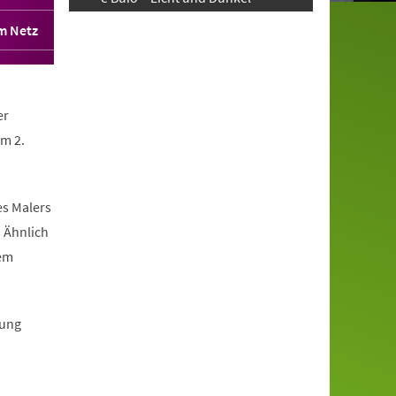
im Netz
er
am 2.
es Malers
. Ähnlich
nem
lung