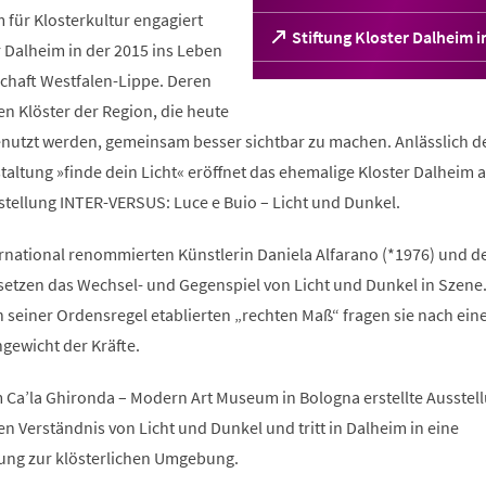
ür Klosterkultur engagiert
(Öffnet
Stiftung Kloster Dalheim 
er Dalheim in der 2015 ins Leben
in
chaft Westfalen-Lippe. Deren
einem
neuen
chen Klöster der Region, die heute
Tab)
enutzt werden, gemeinsam besser sichtbar zu machen. Anlässlich d
altung »finde dein Licht« eröffnet das ehemalige Kloster Dalheim 
stellung INTER-VERSUS: Luce e Buio – Licht und Dunkel.
rnational renommierten Künstlerin Daniela Alfarano (*1976) und d
 setzen das Wechsel- und Gegenspiel von Licht und Dunkel in Szene
n seiner Ordensregel etablierten „rechten Maß“ fragen sie nach ei
gewicht der Kräfte.
Ca’la Ghironda – Modern Art Museum in Bologna erstellte Ausstel
gen Verständnis von Licht und Dunkel und tritt in Dalheim in eine
ung zur klösterlichen Umgebung.