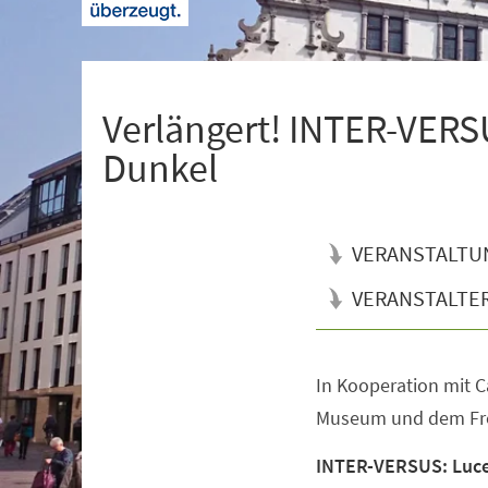
+
1
Verlängert! INTER-VERSU
Dunkel
VERANSTALTU
VERANSTALTE
In Kooperation mit C
Veranstaltungsinformationen
Museum und dem Fre
INTER-VERSUS: Luce 