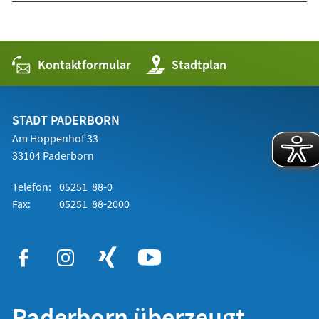
Kontaktformular
(Öffnet
Stadtplan
in
einem
neuen
Tab)
STADT PADERBORN
Am Hoppenhof 33
33104 Paderborn
Telefon:
05251 88-0
Fax:
05251 88-2000
Paderborn überzeugt.