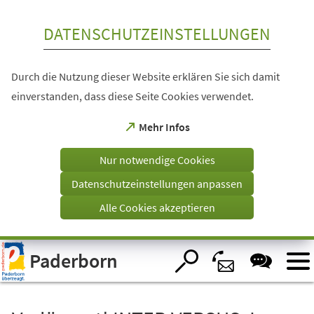
Inhalt anspringen
DATENSCHUTZEINSTELLUNGEN
Durch die Nutzung dieser Website erklären Sie sich damit
einverstanden, dass diese Seite Cookies verwendet.
(Öffnet
Mehr Infos
in
einem
Nur notwendige Cookies
neuen
Tab)
Datenschutzeinstellungen anpassen
Alle Cookies akzeptieren
Visuelle
Paderborn
Assistenzsoftware
öffnen.