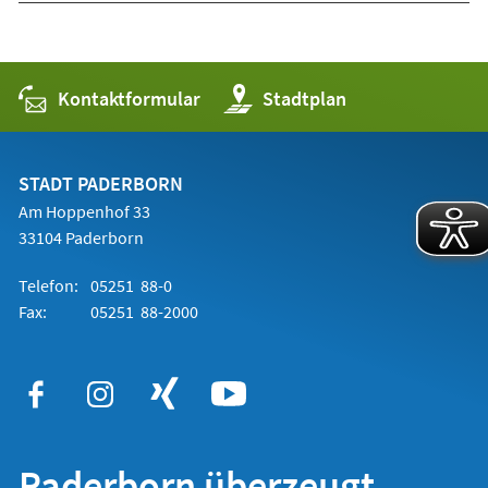
Kontaktformular
(Öffnet
Stadtplan
in
einem
neuen
Tab)
STADT PADERBORN
Am Hoppenhof 33
33104 Paderborn
Telefon:
05251 88-0
Fax:
05251 88-2000
Paderborn überzeugt.