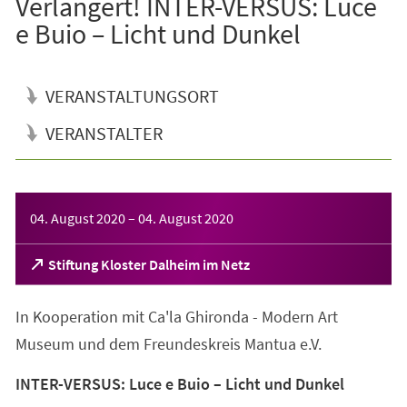
Verlängert! INTER-VERSUS: Luce
e Buio – Licht und Dunkel
VERANSTALTUNGSORT
VERANSTALTER
Veranstaltungsinformationen
04. August 2020
–
04. August 2020
(Öffnet
Stiftung Kloster Dalheim im Netz
in
einem
In Kooperation mit Ca'la Ghironda - Modern Art
neuen
Tab)
Museum und dem Freundeskreis Mantua e.V.
INTER-VERSUS: Luce e Buio – Licht und Dunkel