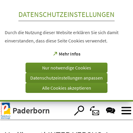
Inhalt anspringen
DATENSCHUTZEINSTELLUNGEN
Durch die Nutzung dieser Website erklären Sie sich damit
einverstanden, dass diese Seite Cookies verwendet.
(Öffnet
Mehr Infos
in
einem
Nur notwendige Cookies
neuen
Tab)
Datenschutzeinstellungen anpassen
Alle Cookies akzeptieren
Visuelle
Paderborn
Assistenzsoftware
öffnen.