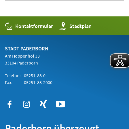
Kontaktformular
(Öffnet
Stadtplan
in
einem
neuen
Tab)
STADT PADERBORN
Am Hoppenhof 33
33104 Paderborn
Telefon:
05251 88-0
Fax:
05251 88-2000
Paderborn überzeugt.