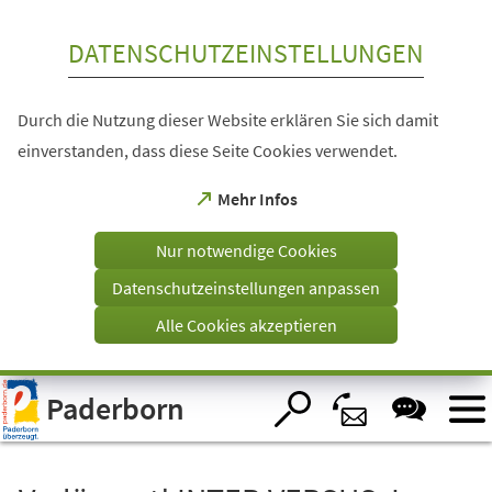
Inhalt anspringen
DATENSCHUTZEINSTELLUNGEN
Durch die Nutzung dieser Website erklären Sie sich damit
einverstanden, dass diese Seite Cookies verwendet.
(Öffnet
Mehr Infos
in
einem
Nur notwendige Cookies
neuen
Tab)
Datenschutzeinstellungen anpassen
Alle Cookies akzeptieren
Visuelle
Paderborn
Assistenzsoftware
öffnen.