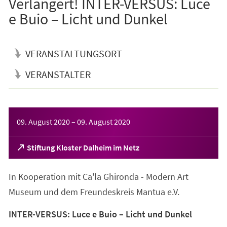
Verlängert! INTER-VERSUS: Luce
e Buio – Licht und Dunkel
VERANSTALTUNGSORT
VERANSTALTER
Veranstaltungsinformationen
09. August 2020
–
09. August 2020
(Öffnet
Stiftung Kloster Dalheim im Netz
in
einem
In Kooperation mit Ca'la Ghironda - Modern Art
neuen
Tab)
Museum und dem Freundeskreis Mantua e.V.
INTER-VERSUS: Luce e Buio – Licht und Dunkel