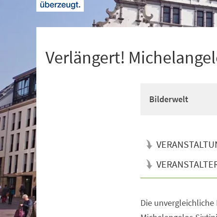
+
1
Verlängert! Michelangel
Bilderwelt
VERANSTALTU
VERANSTALTE
Die unvergleichliche
Veranstaltungsinformationen