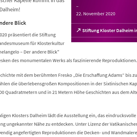
ischer Kapelle kommt in das
–
 Dalheim!
22. November 2020
ndere Blick
(Öffnet
Stiftung Kloster Dalheim 
2020 präsentiert die Stiftung
in
einem
Landesmuseum für Klosterkultur
neuen
helangelo – Der andere Blick"
Tab)
esken des monumentalen Werks als faszinierende Reproduktionen
chichte mit dem berühmten Fresko „Die Erschaffung Adams“ bis z
ählen die überlebensgroßen Kompositionen in der Sixtinischen Kap
700 Quadratmetern und in 21 Metern Höhe Geschichten aus dem Alt
ligen Klosters Dalheim lädt die Ausstellung ein, das eindrucksvoll
ang ungekannter Nähe zu entdecken. Unter Lizenz der Vatikanische
wendig angefertigten Reproduktionen die Decken- und Wandmalere