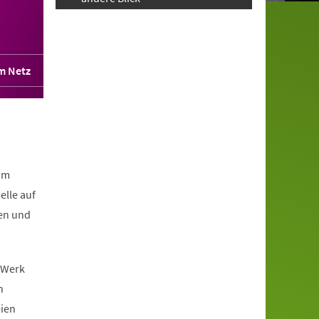
im Netz
.
um
elle auf
en und
e Werk
n
ien