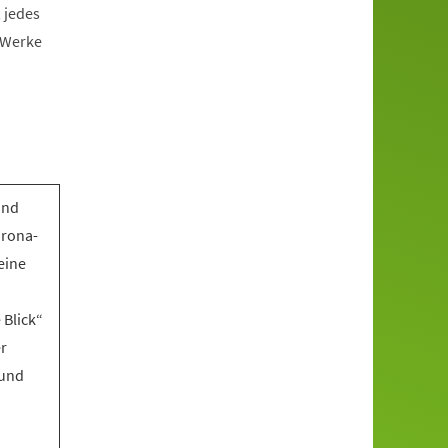
 jedes
n Werke
und
rona-
eine
 Blick“
er
 und