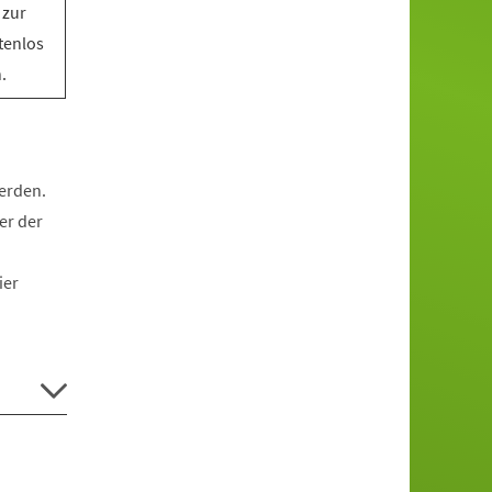
 zur
tenlos
.
werden.
er der
ier