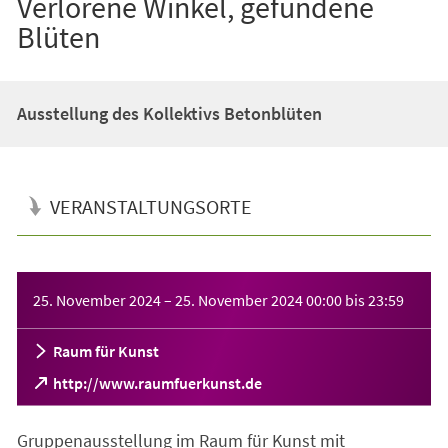
Verlorene Winkel, gefundene
Blüten
Ausstellung des Kollektivs Betonblüten
VERANSTALTUNGSORTE
Veranstaltungsinformationen
25. November 2024
–
25. November 2024
00:00
bis
23:59
Raum für Kunst
(Öffnet
http://www.raumfuerkunst.de
in
einem
Gruppenausstellung im Raum für Kunst mit
neuen