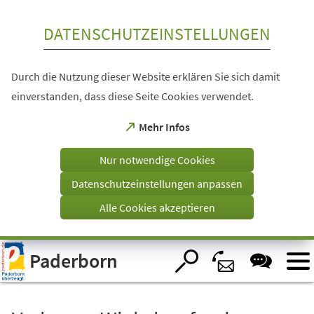
Inhalt anspringen
DATENSCHUTZEINSTELLUNGEN
Durch die Nutzung dieser Website erklären Sie sich damit
einverstanden, dass diese Seite Cookies verwendet.
(Öffnet
Mehr Infos
in
einem
Nur notwendige Cookies
neuen
Tab)
Datenschutzeinstellungen anpassen
Alle Cookies akzeptieren
Visuelle
Paderborn
Assistenzsoftware
öffnen.