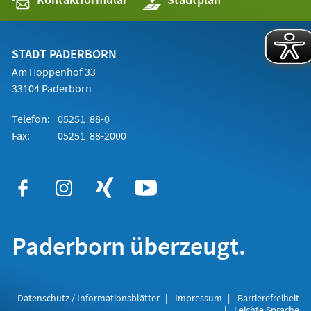
in
einem
neuen
Tab)
STADT PADERBORN
Am Hoppenhof 33
33104 Paderborn
Telefon:
05251 88-0
Fax:
05251 88-2000
Paderborn überzeugt.
Datenschutz / Informationsblätter
Impressum
Barrierefreiheit
Leichte Sprache