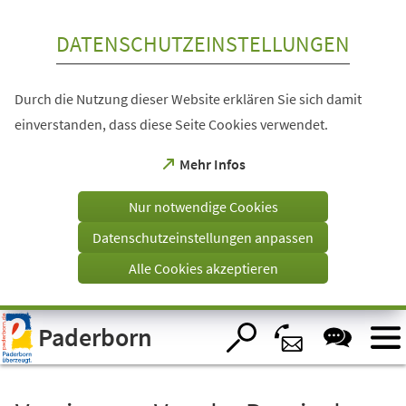
Inhalt anspringen
DATENSCHUTZEINSTELLUNGEN
Durch die Nutzung dieser Website erklären Sie sich damit
einverstanden, dass diese Seite Cookies verwendet.
(Öffnet
Mehr Infos
in
einem
Nur notwendige Cookies
neuen
Tab)
Datenschutzeinstellungen anpassen
Alle Cookies akzeptieren
Visuelle
Paderborn
Assistenzsoftware
öffnen.