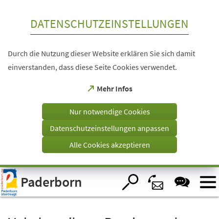
Inhalt anspringen
DATENSCHUTZEINSTELLUNGEN
Durch die Nutzung dieser Website erklären Sie sich damit
einverstanden, dass diese Seite Cookies verwendet.
(Öffnet
Mehr Infos
in
einem
Nur notwendige Cookies
neuen
Tab)
Datenschutzeinstellungen anpassen
Alle Cookies akzeptieren
Visuelle
Paderborn
Assistenzsoftware
öffnen.