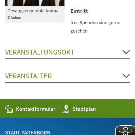
Eintritt
Gesangsensemble Anima
© Anima
frei, Spenden sind gerne
gesehen
VERANSTALTUNGSORT
VERANSTALTER
Kontaktformular
(Öffnet
Stadtplan
in
einem
neuen
Tab)
STADT PADERBORN