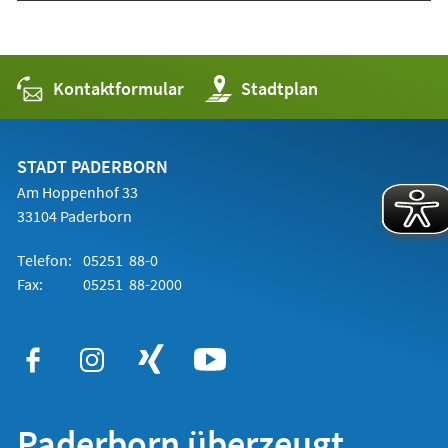
Kontaktformular
(Öffnet
Stadtplan
in
einem
neuen
Tab)
STADT PADERBORN
Am Hoppenhof 33
33104 Paderborn
Telefon:
05251 88-0
Fax:
05251 88-2000
Paderborn überzeugt.