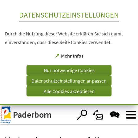
Inhalt anspringen
DATENSCHUTZEINSTELLUNGEN
Durch die Nutzung dieser Website erklären Sie sich damit
einverstanden, dass diese Seite Cookies verwendet.
(Öffnet
Mehr Infos
in
einem
Nur notwendige Cookies
neuen
Tab)
Datenschutzeinstellungen anpassen
Alle Cookies akzeptieren
Visuelle
Paderborn
Assistenzsoftware
öffnen.