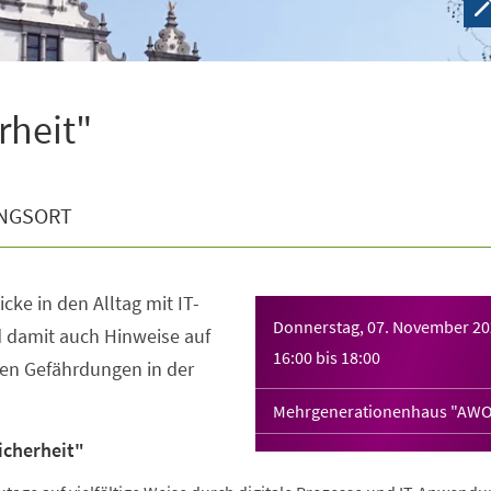
rheit"
NGSORT
icke in den Alltag mit IT-
Donnerstag, 07. November 2
damit auch Hinweise auf
16:00
bis
18:00
en Gefährdungen in der
Mehrgenerationenhaus "AWO
Sicherheit"