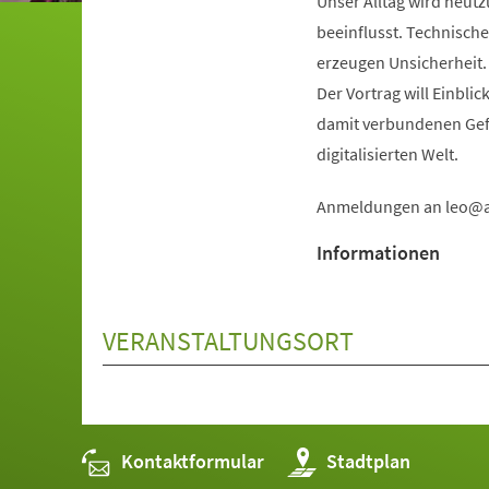
Unser Alltag wird heutz
beeinflusst. Technisch
erzeugen Unsicherheit.
Der Vortrag will Einbli
damit verbundenen Gef
digitalisierten Welt.
Anmeldungen an
leo
Informationen
VERANSTALTUNGSORT
Kontaktformular
(Öffnet
Stadtplan
in