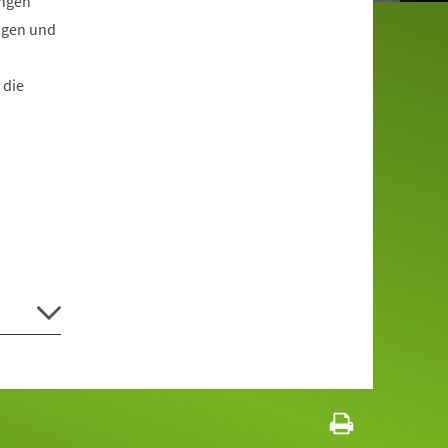
ungen
ngen und
 die