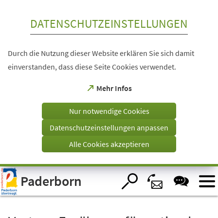
Inhalt anspringen
DATENSCHUTZEINSTELLUNGEN
Durch die Nutzung dieser Website erklären Sie sich damit
einverstanden, dass diese Seite Cookies verwendet.
(Öffnet
Mehr Infos
in
einem
Nur notwendige Cookies
neuen
Tab)
Datenschutzeinstellungen anpassen
Alle Cookies akzeptieren
Visuelle
Paderborn
Assistenzsoftware
öffnen.