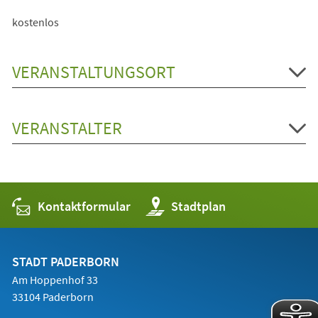
kostenlos
VERANSTALTUNGSORT
VERANSTALTER
Kontaktformular
(Öffnet
Stadtplan
in
einem
neuen
Tab)
STADT PADERBORN
Am Hoppenhof 33
33104 Paderborn