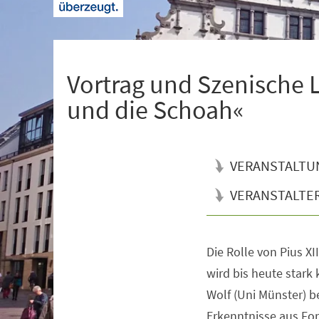
+
1
Vortrag und Szenische L
und die Schoah«
VERANSTALTU
VERANSTALTE
Die Rolle von Pius XI
Veranstaltungsinformationen
wird bis heute stark k
Wolf (Uni Münster) b
Erkenntnisse aus Fo