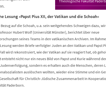
Theologische Fakultät Pader
en.
e Lesung »Papst Pius XII, der Vatikan und die Schoah«
 in Bezug auf die Schoah, u.a. sein weitgehendes Schweigen dazu, wir
Professor Hubert Wolf (Universität Münster), berichtet über neue
orschungen seines Teams in den vatikanischen Archiven. Im Rahm
Lesung werden Briefe verfolgter Juden an den Vatikan und Papst Piu
Fall wird rekonstruiert, wie der Vatikan auf sie reagiert hat, ob geho
 entsteht nicht nur ein neues Bild von Papst und Kurie während der
n Judenverfolgung, sondern es erhalten auch die Menschen, deren 
nalsozialisten auslöschen wollten, wieder eine Stimme und ein Ges
 Gesellschaft für Christlich-Jüdische Zusammenarbeit In Kooperati
ltät Paderborn.