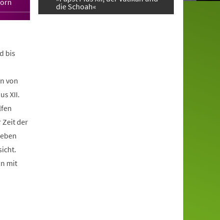
born
die Schoah«
d bis
en von
s XII.
lfen
 Zeit der
Leben
icht.
on mit