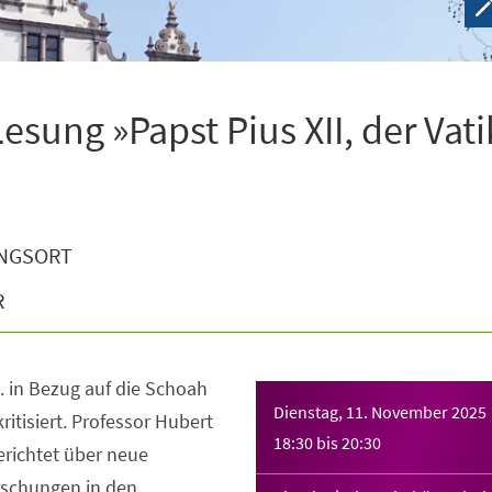
esung »Papst Pius XII, der Vat
NGSORT
R
I. in Bezug auf die Schoah
Dienstag, 11. November 2025
ritisiert. Professor Hubert
18:30
bis
20:30
erichtet über neue
rschungen in den