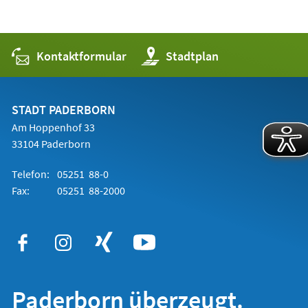
Kontaktformular
(Öffnet
Stadtplan
in
einem
neuen
Tab)
STADT PADERBORN
Am Hoppenhof 33
33104 Paderborn
Telefon:
05251 88-0
Fax:
05251 88-2000
Paderborn überzeugt.