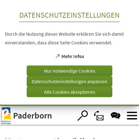
Inhalt anspringen
DATENSCHUTZEINSTELLUNGEN
Durch die Nutzung dieser Website erklären Sie sich damit
einverstanden, dass diese Seite Cookies verwendet.
(Öffnet
Mehr Infos
in
einem
Nur notwendige Cookies
neuen
Tab)
Datenschutzeinstellungen anpassen
Alle Cookies akzeptieren
Visuelle
Paderborn
Assistenzsoftware
öffnen.