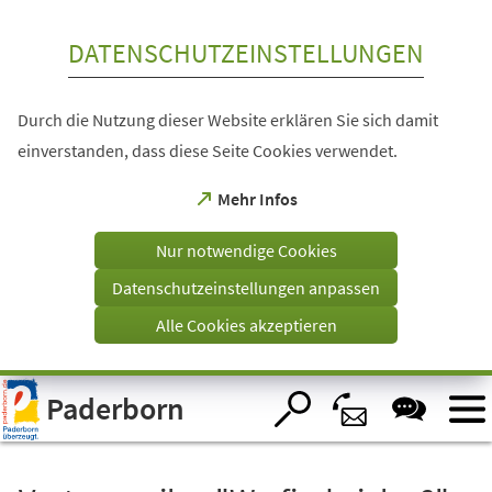
Inhalt anspringen
DATENSCHUTZEINSTELLUNGEN
Durch die Nutzung dieser Website erklären Sie sich damit
einverstanden, dass diese Seite Cookies verwendet.
(Öffnet
Mehr Infos
in
einem
Nur notwendige Cookies
neuen
Tab)
Datenschutzeinstellungen anpassen
Alle Cookies akzeptieren
Visuelle
Paderborn
Assistenzsoftware
öffnen.