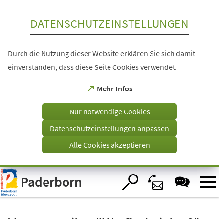
Inhalt anspringen
DATENSCHUTZEINSTELLUNGEN
Durch die Nutzung dieser Website erklären Sie sich damit
einverstanden, dass diese Seite Cookies verwendet.
(Öffnet
Mehr Infos
in
einem
Nur notwendige Cookies
neuen
Tab)
Datenschutzeinstellungen anpassen
Alle Cookies akzeptieren
Visuelle
Paderborn
Assistenzsoftware
öffnen.