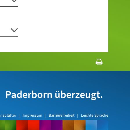
Paderborn überzeugt.
nsblätter
Impressum
Barrierefreiheit
Leichte Sprache