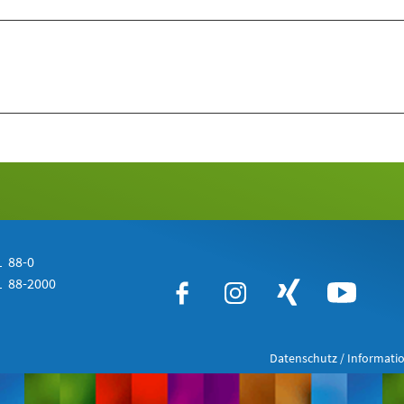
 88-0
 88-2000
Datenschutz / Informatio