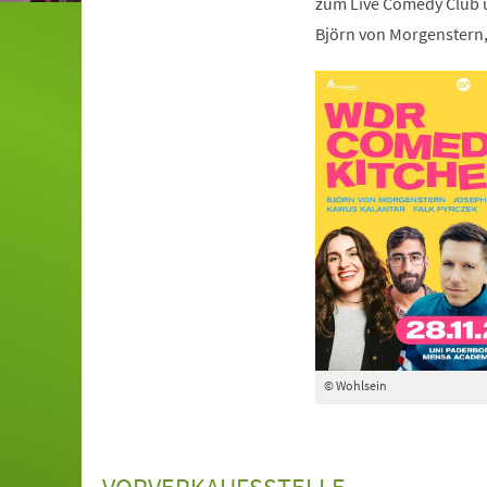
zum Live Comedy Club u
Björn von Morgenstern,
© Wohlsein