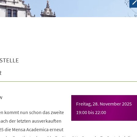
STELLE
R
w
Freitag, 28. November 2025
n kommt nun schon das zweite
19:00
bis
22:00
 nach der letzten ausverkauften
25 die Mensa Academica erneut