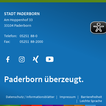
einem
neuen
Tab)
STADT PADERBORN
Am Hoppenhof 33
33104 Paderborn
Telefon:
05251 88-0
Fax:
05251 88-2000
Paderborn überzeugt.
Datenschutz / Informationsblätter
Impressum
Barrierefreiheit
Leichte Sprache