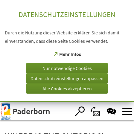
Inhalt anspringen
DATENSCHUTZEINSTELLUNGEN
Durch die Nutzung dieser Website erklären Sie sich damit
einverstanden, dass diese Seite Cookies verwendet.
(Öffnet
Mehr Infos
in
einem
Nur notwendige Cookies
neuen
Tab)
Datenschutzeinstellungen anpassen
Alle Cookies akzeptieren
Visuelle
Paderborn
Assistenzsoftware
öffnen.