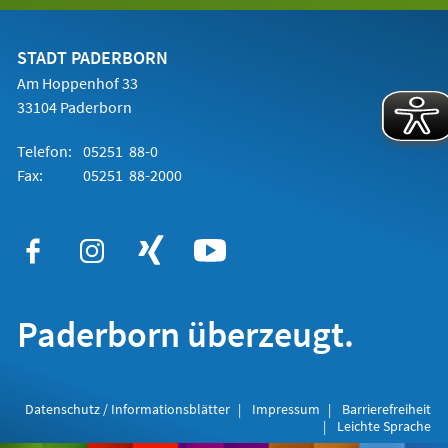
einem
neuen
Tab)
STADT PADERBORN
Am Hoppenhof 33
33104 Paderborn
Telefon:
05251 88-0
Fax:
05251 88-2000
Paderborn überzeugt.
Datenschutz / Informationsblätter
Impressum
Barrierefreiheit
Leichte Sprache